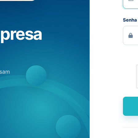
Senha
mpresa
isam