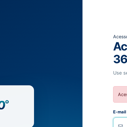
Acess
Ac
36
Use se
Aces
E-mail